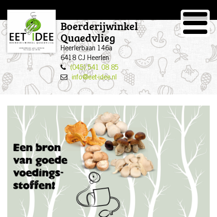
EET-IDEE
Boerderijwinkel
Quaedvlieg
Heerlerbaan 146a
6418 CJ Heerlen
(045) 541 08 85
info@eet-idee.nl