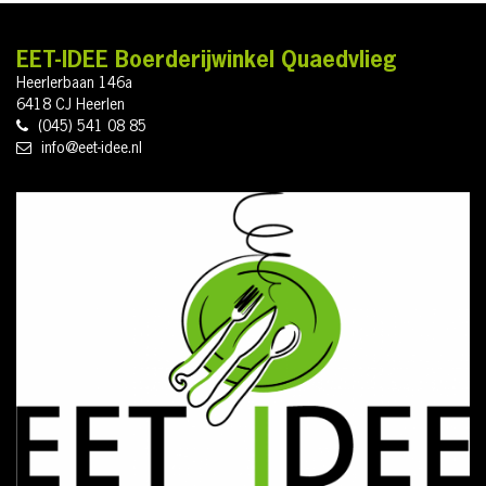
EET-IDEE Boerderijwinkel Quaedvlieg
Heerlerbaan 146a
6418 CJ Heerlen
(045) 541 08 85
info@eet-idee.nl